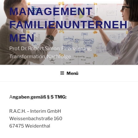
Zum
MANAGEMENT
Inhalt
springen
FAMILIENUNTERNEH
MEN
Prof. Dr. Robert Simon: Finanzierung,
Transformation, Nachfolge
Menü
A
ngaben gemäß § 5 TMG:
R.A.C.H. – Interim GmbH
Weissenbachstraße 160
67475 Weidenthal