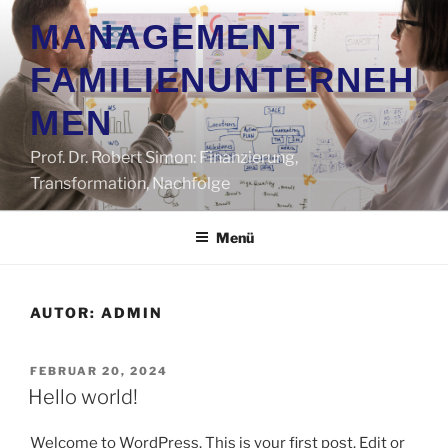
Zum
MANAGEMENT
Inhalt
springen
FAMILIENUNTERNEH
MEN
Prof. Dr. Robert Simon: Finanzierung,
Transformation, Nachfolge
Menü
AUTOR:
ADMIN
VERÖFFENTLICHT
FEBRUAR 20, 2024
AM
Hello world!
Welcome to WordPress. This is your first post. Edit or