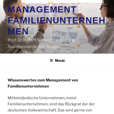
Zum
MANAGEMENT
Inhalt
springen
FAMILIENUNTERNEH
MEN
Prof. Dr. Robert Simon: Finanzierung,
Transformation, Nachfolge
Menü
Wissenswertes zum Management von
Familienunternehmen
Mittelständische Unternehmen, meist
Familienunternehmen, sind das Rückgrat der der
deutschen Volkswirtschaft. Das wird gerne von